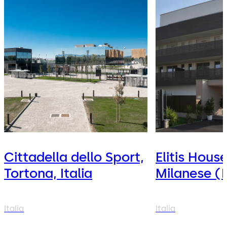
Cittadella dello Sport,
Elitis Hous
Tortona, Italia
Milanese (M
Italia
Italia