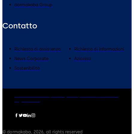
dormakaba Group
Contatto
​Richiesta di assistenza
Richiesta di informazioni
News Corporate
Azionisti
Sostenibilità
dormakaba Group
Privacy Policy
Cookies
Disclaimer
Legal notice
© dormakaba, 2026, all rights reserved