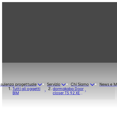
sulenza progettuale
Servizio
Chi Siamo
News e M
Tutti gli oggetti
dormakaba Door
BIM
closer TS 92 XEA
- Door Hardware