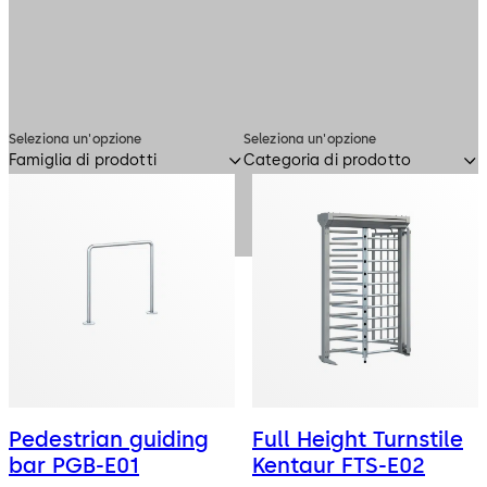
Seleziona un'opzione
Seleziona un'opzione
Famiglia di prodotti
Categoria di prodotto
Pedestrian guiding
Full Height Turnstile
bar PGB-E01
Kentaur FTS-E02