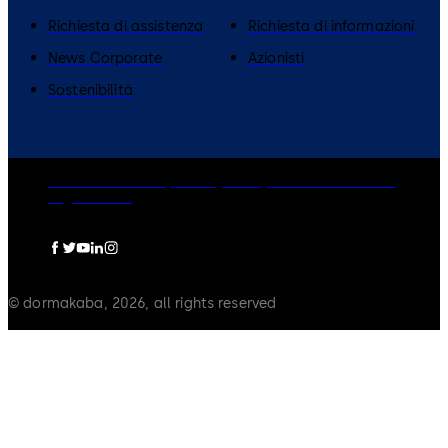
​Richiesta di assistenza
Richiesta di informazioni
News Corporate
Azionisti
Sostenibilità
dormakaba Group
Privacy Policy
Cookies
Disclaimer
Legal notice
© dormakaba, 2026, all rights reserved