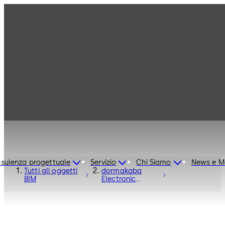
sulenza progettuale
Servizio
Chi Siamo
News e M
Tutti gli oggetti
dormakaba
BIM
Electronic
Access Control
C-Lever
Compact -
Electronic
Access and Data