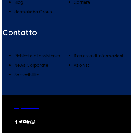
Blog
Carriere
dormakaba Group
Contatto
​Richiesta di assistenza
Richiesta di informazioni
News Corporate
Azionisti
Sostenibilità
dormakaba Group
Privacy Policy
Cookies
Disclaimer
Legal notice