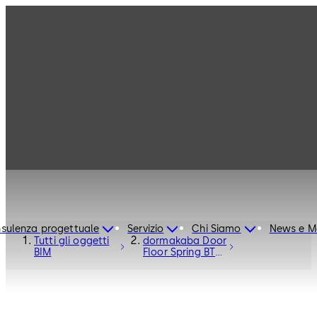
sulenza progettuale
Servizio
Chi Siamo
News e M
Tutti gli oggetti
dormakaba Door
BIM
Floor Spring BTS
80 - Door
Hardware