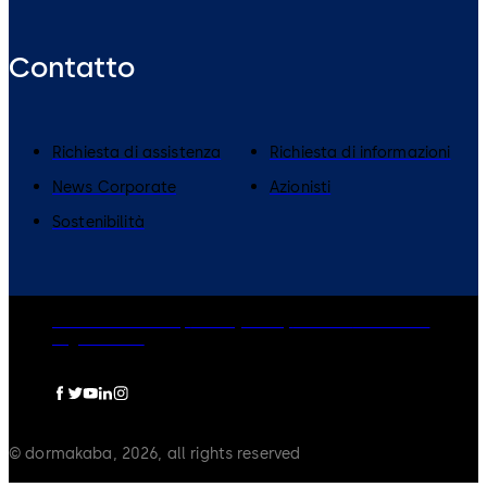
Contatto
​Richiesta di assistenza
Richiesta di informazioni
News Corporate
Azionisti
Sostenibilità
dormakaba Group
Privacy Policy
Cookies
Disclaimer
Legal notice
© dormakaba, 2026, all rights reserved