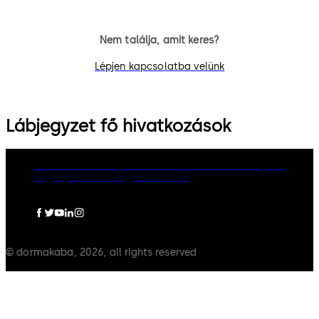
Nem találja, amit keres?
Lépjen kapcsolatba velünk
Lábjegyzet fő hivatkozások
dormakaba Group
Adatvédelem
Cookie-szabályzat
Jogi nyilatkozat
Jogi információ
© dormakaba, 2026, all rights reserved