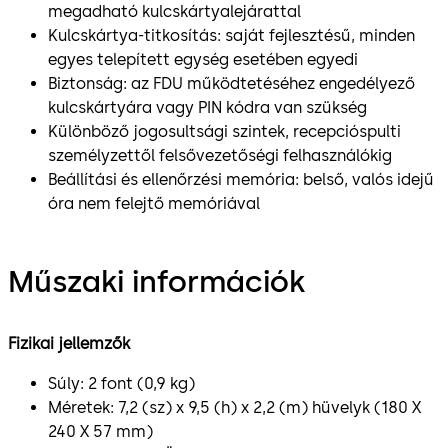
megadható kulcskártyalejárattal
Kulcskártya-titkosítás: saját fejlesztésű, minden
egyes telepített egység esetében egyedi
Biztonság: az FDU működtetéséhez engedélyező
kulcskártyára vagy PIN kódra van szükség
Különböző jogosultsági szintek, recepcióspulti
személyzettől felsővezetőségi felhasználókig
Beállítási és ellenőrzési memória: belső, valós idejű
óra nem felejtő memóriával
Műszaki információk
Fizikai jellemzők
Súly: 2 font (0,9 kg)
Méretek: 7,2 (sz) x 9,5 (h) x 2,2 (m) hüvelyk (180 X
240 X 57 mm)