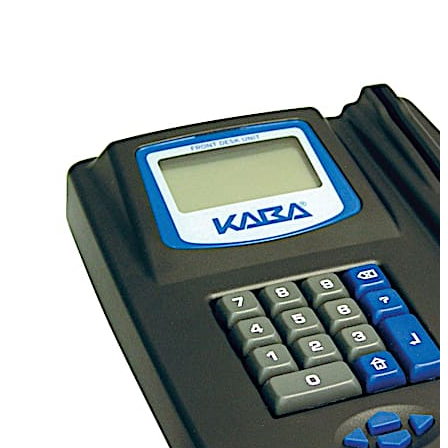
recepcióspulti kulcskészítést, a zárprogramozást, az
ellenőrzést és a jelentéskészítést is. A közepes méretű
szállodák számára ideális FDU átfogó
beléptetéskezelést biztosít egyetlen, minimális
helyigényű egységgel.
Kompatibilitás
Kompatibilis az
összes dormakaba Ilco elektronikus zárral.
PMS-
interfész
A dormakaba termék a legtöbb
szállodairányítási rendszerrel (PMS) összekapcsolható,
így értékes időt takarít meg. A PMS-be bevitt
szobafoglalási információ, például a szoba száma és a
szobafoglalás időtartama a kulcsok gyors és egyszerű
elkészítéséhez automatikusan átkerül az FDU-ba, és így
feleslegessé válik a dupla adatbevitel.