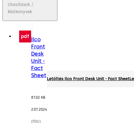
Utasítások /
Kézikönyvek
pdf
Ilco
Front
Desk
Unit -
Fact
Sheet
Letöltés Ilco Front Desk Unit - Fact Sheet
Le
81.02 KB
2.07.2024
(FDU)