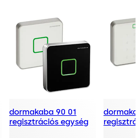
dormakaba 90 01
dormaka
regisztrációs egység
regisztr