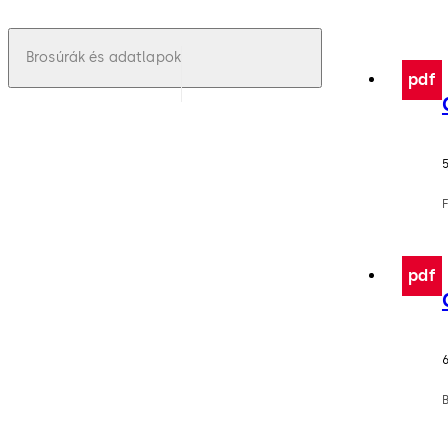
Brosúrák és adatlapok
pdf
pdf