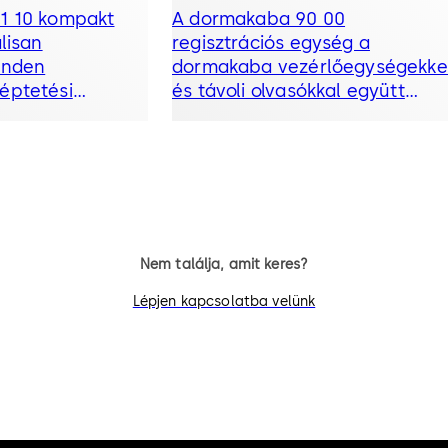
1 10 kompakt
A dormakaba 90 00
lisan
regisztrációs egység a
inden
dormakaba vezérlőegységekke
éptetési
és távoli olvasókkal együtt
terminálként. A
kényelmes felhasználó
nline
azonosítást kínáló biztonságos
evő olvasó egy
megoldást alkot.
el együtt
ságot kínál a
Nem találja, amit keres?
Lépjen kapcsolatba velünk