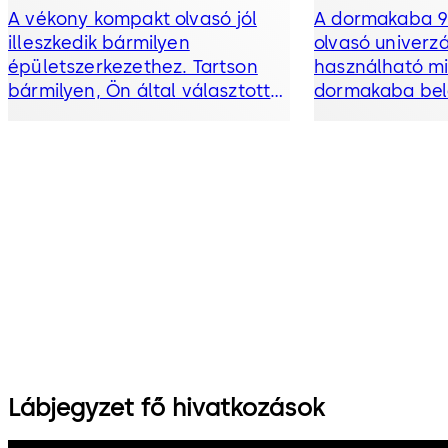
A vékony kompakt olvasó jól
A dormakaba 9
illeszkedik bármilyen
olvasó univerzá
épületszerkezethez. Tartson
használható m
bármilyen, Ön által választott
dormakaba bel
RFID-adathordozót – kártya,
megoldásban al
kitűző vagy kulcs – a olvasóhoz,
folyamatosan o
és már be is léphet: az olvasó
kapcsolatban l
vizuálisan és hangjelzéssel is
vezérlőegységg
jelzi, ha engedélyezte a
nagyobb bizton
belépést.
vállalatnak.
Lábjegyzet fő hivatkozások