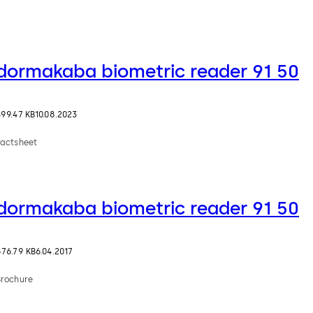
dormakaba biometric reader 91 50
599.47 KB
10.08.2023
Factsheet
dormakaba biometric reader 91 50
676.79 KB
6.04.2017
Brochure