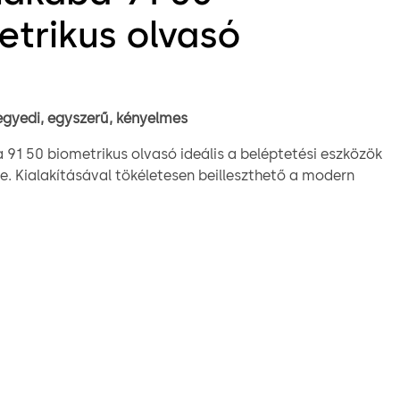
etrikus olvasó
egyedi, egyszerű, kényelmes
91 50 biometrikus olvasó ideális a beléptetési eszközök
e. Kialakításával tökéletesen beilleszthető a modern
 A dormakaba beléptetési rendszerei egyszerűen
zzel a biometrikus olvasóval. A dormakaba beléptető
csatlakoztatva a dormakaba 91 50 biometrikus olvasó
zerű és kényelmes beléptetést biztosít.