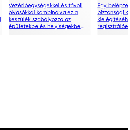
Vezérlőegységekkel és távoli
Egy beléptet
olvasókkal kombinálva ez a
biztonsági 
l
készülék szabályozza az
kielégítéséh
épületekbe és helyiségekbe
regisztrálóe
való belépést