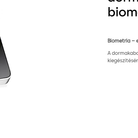
biom
Biometria – 
A dormakaba 
kiegészítésér
építészetbe.
bővíthetők e
rendszerhez 
egyedi, egys