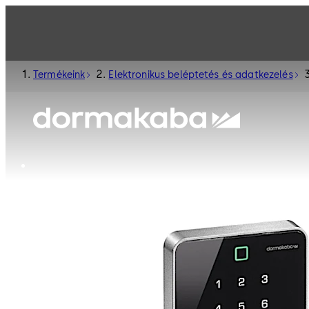
Termékeink
Elektronikus beléptetés és adatkezelés