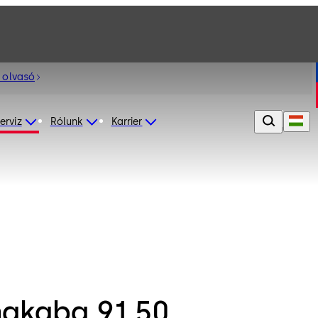
 olvasó
erviz
Rólunk
Karrier
akaba 91 50