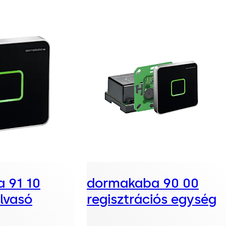
 91 10
dormakaba 90 00
lvasó
regisztrációs egység