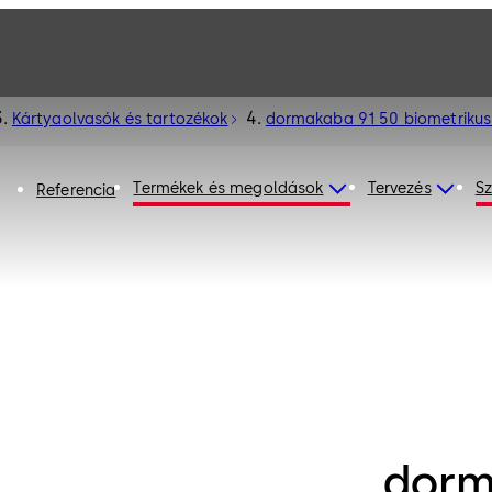
Kártyaolvasók és tartozékok
dormakaba 91 50 biometrikus
Termékek és megoldások
Tervezés
Sz
Referencia
dorm