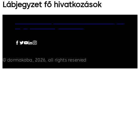
Lábjegyzet fő hivatkozások
dormakaba Group
Adatvédelem
Cookie-szabályzat
Jogi nyilatkozat
Jogi információ
© dormakaba, 2026, all rights reserved