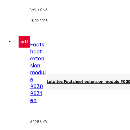
548.22 KB
18.09.2025
pdf
Facts
heet
exten
sion
modul
e
Letöltés Factsheet extension module 903
9030
9031
en
629.56 KB