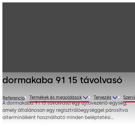
Elektronikus
Termékeink
beléptetés és
adatkezelés
Kártyaolvasók és
dormakaba 91 15
tartozékok
távolvasó
dormakaba 91 15 távolvasó
Termékek és megoldások
Tervezés
Szerv
Referencia
A dormakaba 91 15 távolvasó egy ajtóvezérlő-egység,
amely általánosan egy regisztrálóegységgel párosítva
alterminálként használható minden beléptetési
megoldásban. A folyamatosan online kapcsolatban levő
olvasó és vezérlőegység együtt nagyobb biztonságot