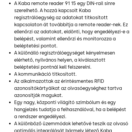
A Kaba remote reader 91 15 egy DIN-rail sínre
szerelhető. A hozzá kapcsolt Kaba
regisztrálóegység az adatokat titkosított
kapcsolaton át továbbítja a remote reader-nek. Ez
ellenőrzi az adatokat, eldönti, hogy engedélyezi-e a
belépést, valamint ellenőrzi és monitorozza a
beléptetési pontot.
A különálló regisztrálóegységet kényelmesen
elérhető, nyilvános helyen, a kiválasztott
beléptetési pontnál kell felszerelni.
A kommunikáció titkosított.
Az alkalmazottak az érintésmentes RFID
azonosítókártyáikat az olvasóegységhez tartva
azonosítják magukat.
Egy nagy, központi világító szimbólum és egy
hangjelzés tudatja a felhasználóval, ha a belépést
a rendszer engedélyezi.
A különböző üzemmódok lehetővé teszik az olvasó
optimális integrálását bármely létező Kaba