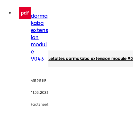
pdf
dorma
kaba
extens
ion
modul
e
9043
Letöltés dormakaba extension module 9
415.95 KB
11.08.2023
Factsheet