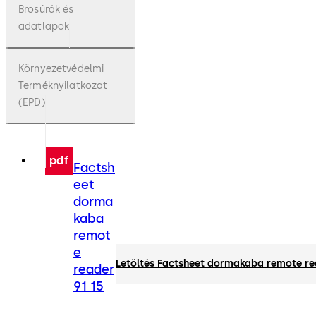
Brosúrák és
adatlapok
Környezetvédelmi
Terméknyilatkozat
(EPD)
pdf
Factsh
eet
dorma
kaba
remot
e
Letöltés Factsheet dormakaba remote re
reader
91 15