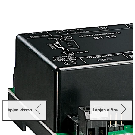
kínál a vállalatnak. A készüléket úgy tervezték, hogy az
ajtóvezérlő-egység és a regisztrálókészülék
elszeparálva legyenek telepítve, a vezetékek pedig az
ajtónál/ajtóban futhatnak így valósítva meg a
biztonságos kommunikációt. Ez maximális védelmet
biztosít a manipulálás ellen.
Lépjen vissza
Lépjen előre