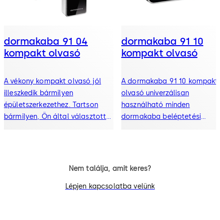
dormakaba 91 04
dormakaba 91 10
kompakt olvasó
kompakt olvasó
A vékony kompakt olvasó jól
A dormakaba 91 10 kompakt
illeszkedik bármilyen
olvasó univerzálisan
épületszerkezethez. Tartson
használható minden
bármilyen, Ön által választott
dormakaba beléptetési
RFID-adathordozót – kártya,
megoldásban alterminálként
kitűző vagy kulcs – a olvasóhoz,
folyamatosan online
és már be is léphet: az olvasó
kapcsolatban levő olvasó eg
vizuálisan és hangjelzéssel is
vezérlőegységgel együtt
Nem találja, amit keres?
jelzi, ha engedélyezte a
nagyobb biztonságot kínál a
Lépjen kapcsolatba velünk
belépést.
vállalatnak.