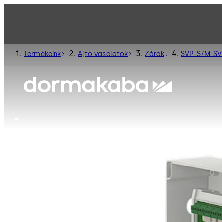
Termékeink
Ajtó vasalatok
Zárak
SVP-S/M-SVP