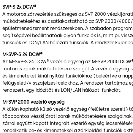
SVP-S 2x DCW®
A motoros zárvezérlés szükséges az SVP 2000 vészkijárat
működtetéséhez és csatlakoztatható az SVP 2000/4000/
épületmenedzsment rendszerekben. A szabadon programo
segítségével beállíthatóak olyan funkciók is, mint pl. vissz
funkciók és LON/LAN hálózati funkciók. A rendszer különbö
M-SVP-S 24 DCW®
Az M-SVP-S 24 DCW® vezérlő egység az M-SVP 2000 DCW® 
motoros zárak működtetésére szolgál. A vezérlő egység
és kimeneteket kínál nyitási funkciókhoz (beleértve a napp
felügyeleti/visszajelzési célokhoz. A rendszer tartalmaz e
rendszert, egy időzítőt és LON/LAN hálózati funkciót.
M-SVP 2000 vezérlő egység
A külön kapható külső vezérlő egység (felületre szerelt)
többpontos vészkijárati zárak működtetésére szolgálnak.
zárral együtt kapott integrált vezérlő egység lecserélésér
rendelkezik be- és kimenetekkel a zárkioldási funkciók akt