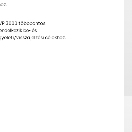
hoz.
-SVP 3000 többpontos
endelkezik be- és
gyeleti/visszajelzési célokhoz.