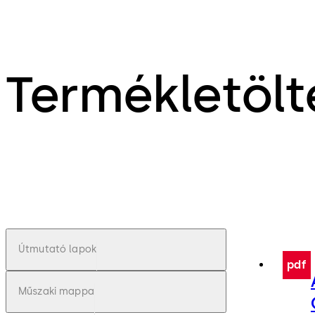
Termékletölt
Útmutató lapok
pdf
Műszaki mappa