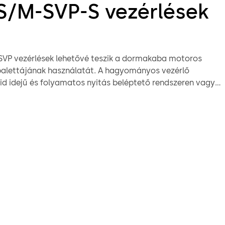
S/M-SVP-S vezérlések
SVP vezérlések lehetővé teszik a dormakaba motoros
 palettájának használatát. A hagyományos vezérlő
vid idejű és folyamatos nyitás beléptető rendszeren vagy
dszeren keresztül) mellett további modellhez kötődő
lérhetőek, mint például a nappali retesz, az automatikus
ységek aktiválása, kapcsoló jel kibocsátása riasztó
z, a beléptető rendszer elektromos lekapcsolása,
z épületmenedzsment rendszerek számára, stb. Ezen kívül
ámos a zár állapotát mutató felügyeleti/visszajelző