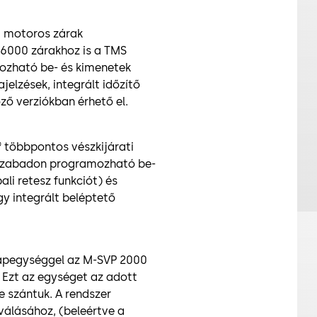
i motoros zárak
6000 zárakhoz is a TMS
zható be- és kimenetek
ajelzések, integrált időzítő
ző verziókban érhető el.
többpontos vészkijárati
 szabadon programozható be-
ali retesz funkciót) és
gy integrált beléptető
 tápegységgel az M-SVP 2000
 Ezt az egységet az adott
e szántuk. A rendszer
iválásához, (beleértve a