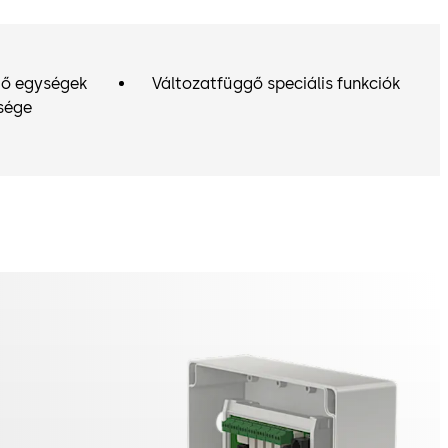
ő egységek
Változatfüggő speciális funkciók
sége