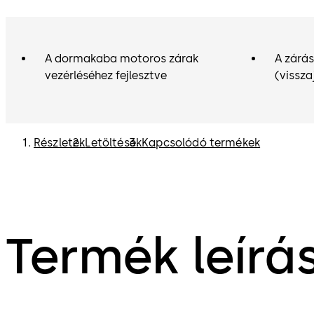
A dormakaba motoros zárak
A zárás
vezérléséhez fejlesztve
(vissza
Részletek
Letöltések
Kapcsolódó termékek
Termék leírá