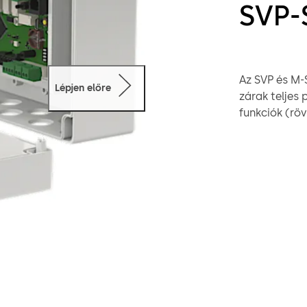
SVP-
Az SVP és M-
Lépjen előre
zárak teljes
funkciók (rö
intercom ren
funkciók is e
működtető eg
rendszerekhe
jelbevitel a
adott még sz
funkció.