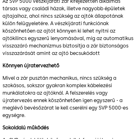
Az SVP 5000 vészkijárati zár kifejezetten alkalmas
társas vagy családi házak, illetve nagyobb épületek
ajtajaihoz, ahol nincs szükség az ajtók állapotának
külön felügyeletére. A vészkijárati funkciónak
köszönhetően az ajtót könnyen ki lehet nyitni az
ajtókilincs egyszerű lenyomásával, míg az automatikus
visszazáró mechanizmus biztosítja a zár biztonságos
visszazárását amint az ajtó becsukódott
Könnyen újratervezhető
Mivel a zár pusztán mechanikus, nincs szükség a
szokásos, sokszor gyakran komplex kábelezési
munkálatokra az ajtóknál. A felszerelés vagy
újratervezés ennek köszönhetően igen egyszerű - a
meglévő bevésőzárat le kell cserélni egy SVP 5000-es
egységre.
Sokoldalú működés