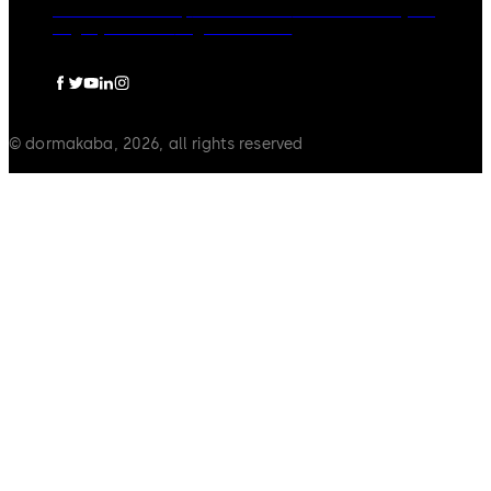
dormakaba Group
Adatvédelem
Cookie-szabályzat
Jogi nyilatkozat
Jogi információ
© dormakaba, 2026, all rights reserved