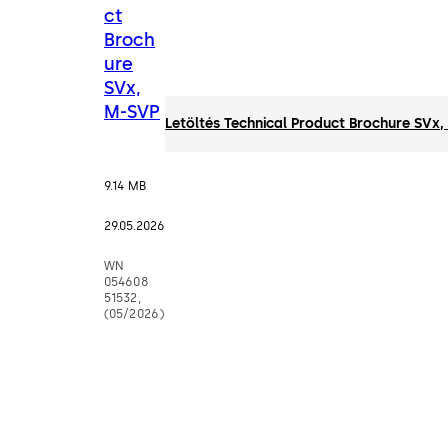
ct
Broch
ure
SVx,
M-SVP
Letöltés Technical Product Brochure SVx
9.14 MB
29.05.2026
WN
054608
51532,
(05/2026)