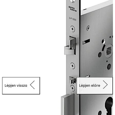
belökés elleni védelme két-pontos záródást és
megnövelt biztonságot biztosít. Ugyanakkor a
vészkijárati funkció azt jelenti, hogy az ajtó bármikor
nyitható a kijárat irányában az ajtókilincs egyszerű
lenyomásával. Az ajtó mechanikus nyitása szintén
biztosított bármikor kívülről az europrofilhoz vagy kerek
cilinder zárbetéthez való kulccsal.
Lépjen vissza
Lépjen előre