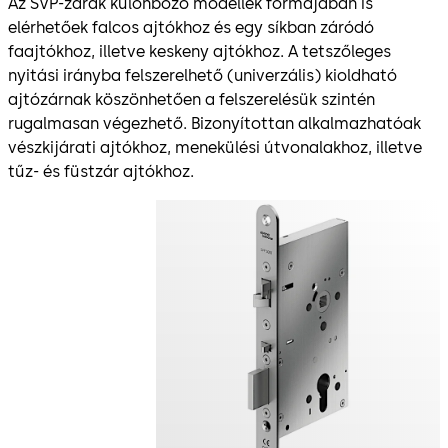
Az SVP-zárak különböző modellek formájában is
elérhetőek falcos ajtókhoz és egy síkban záródó
faajtókhoz, illetve keskeny ajtókhoz. A tetszőleges
nyitási irányba felszerelhető (univerzális) kioldható
ajtózárnak köszönhetően a felszerelésük szintén
rugalmasan végezhető. Bizonyítottan alkalmazhatóak
vészkijárati ajtókhoz, menekülési útvonalakhoz, illetve
tűz- és füstzár ajtókhoz.