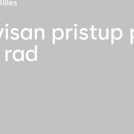
illes
visan pristup
 rad