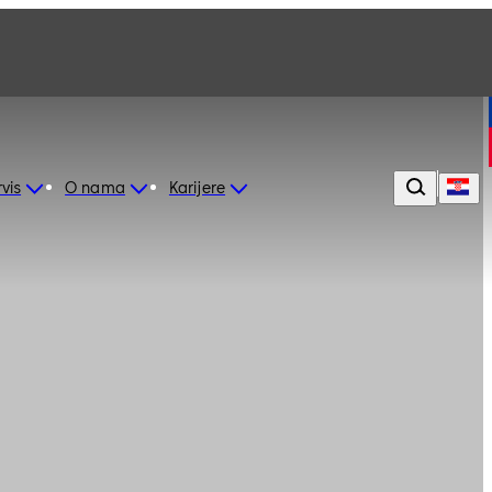
vis
O nama
Karijere