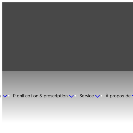
dormakaba France
s
Planification & prescription
Service
À propos de