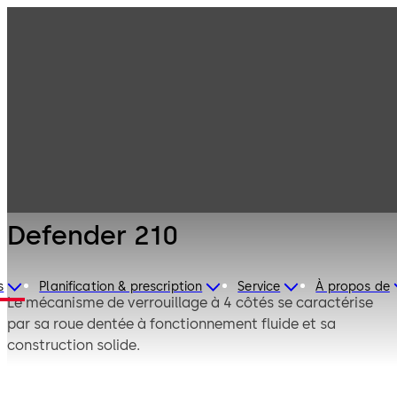
Serrures de
Produits
coffre-fort
Mauer
Defender 210
Mécanique
Defender 210
s
Planification & prescription
Service
À propos de
Le mécanisme de verrouillage à 4 côtés se caractérise
par sa roue dentée à fonctionnement fluide et sa
construction solide.
Le Defender 210 est conçu comme un mécanisme de