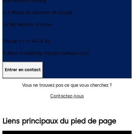
dormakaba France
2-6 Place du Général de Gaulle
92160
Antony
,
France
Phone:
01 41 94 24 00
E-Mail:
marketing.fr@dormakaba.com
Entrer en contact
Vous ne trouvez pas ce que vous cherchez ?
Contactez-nous
Liens principaux du pied de page