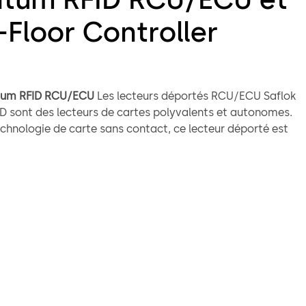
-Floor Controller
tum RFID RCU/ECU
Les lecteurs déportés RCU/ECU Saflok
 sont des lecteurs de cartes polyvalents et autonomes.
echnologie de carte sans contact, ce lecteur déporté est
onctionner avec tous les systèmes de verrouillage pour
hériques, étages de conciergerie, espaces communs et
sécurisées par des serrures alimentées. Le lecteur
râce à la solution d’accès mobile de dormakaba.
Floor Controller (MFC)
Le Saflok Multi-Floor Controller
 lecteur déporté connecté au réseau de l’hôtel
 contrôler l’accès de l’ascenseur aux étages. L’appareil
ur fonctionner avec des lecteurs déportés ECU centralisés
 Il fournit le contrôle d’accès et les arrêts sécurisés pour
 étages et fonctionne avec les modèles de serrure RFID