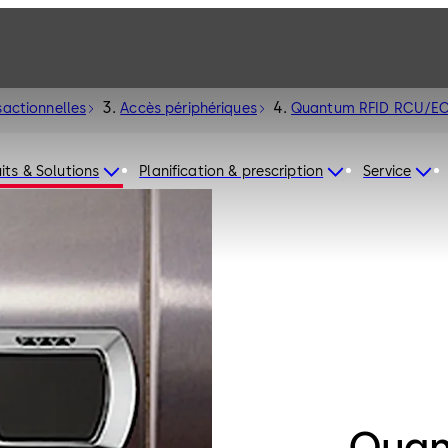
sactionnelles
Accès périphériques
its & Solutions
Planification & prescription
Service
Quan