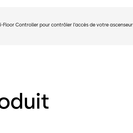
sans contact
centralisé, l
ECU RFID peu
ti-Floor Controller pour contrôler l’accès de votre ascenseu
distance lors
oduit