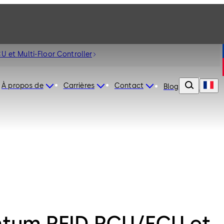
Quantum RFID RCU/ECU et Multi-Floor Controller
À propos de
Carrières
Contact
Blog
tum RFID RCU/ECU et