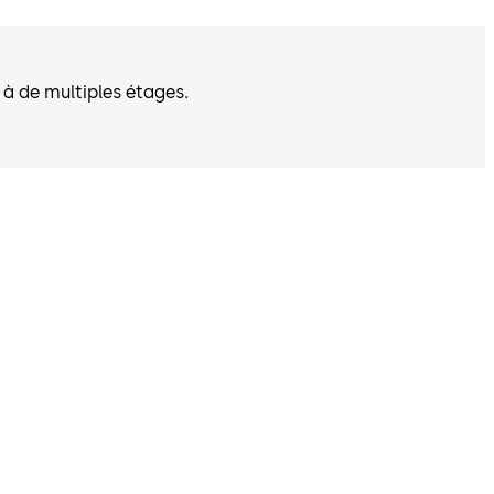
 et System 6000. Lorsqu’il est installé comme solution
e MFC offre un contrôle d’accès flexible et immédiat. Les
vent être commandés avec jusqu’à 350 m (1 200 ft) de
r à de multiples étages.
 de l’utilisation du système MFC.