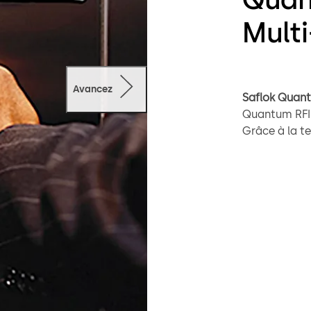
Multi
Avancez
Saflok Quan
Quantum RFID
Grâce à la t
conçu pour f
portes périp
autres zones 
fonctionne g
Saflok Multi-
(MFC) est un
permettant de
est conçu po
ou autonomes.
les multiples