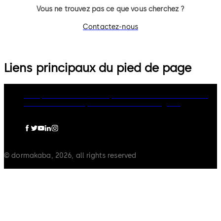
Vous ne trouvez pas ce que vous cherchez ?
Contactez-nous
Liens principaux du pied de page
Groupe dormakaba
Politique de confidentialité
Cookies
Clause de non-responsabilité
Mentions légales
© dormakaba, 2026, all rights reserved