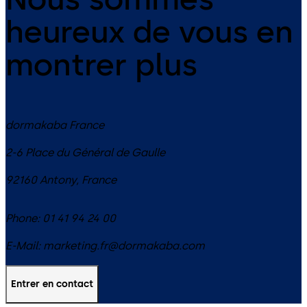
heureux de vous en
montrer plus
dormakaba France
2-6 Place du Général de Gaulle
92160
Antony
,
France
Phone:
01 41 94 24 00
E-Mail:
marketing.fr@dormakaba.com
Entrer en contact