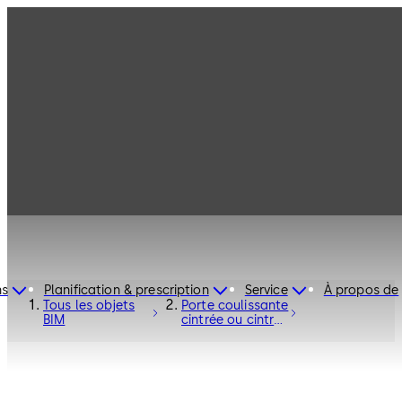
ns
Planification & prescription
Service
À propos de
Tous les objets
Porte coulissante
BIM
cintrée ou cintrée
ronde BST