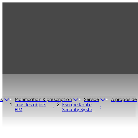
ns
Planification & prescription
Service
À propos de
Tous les objets
Escape Route
BIM
Security System
SafeRoute® STL-
G