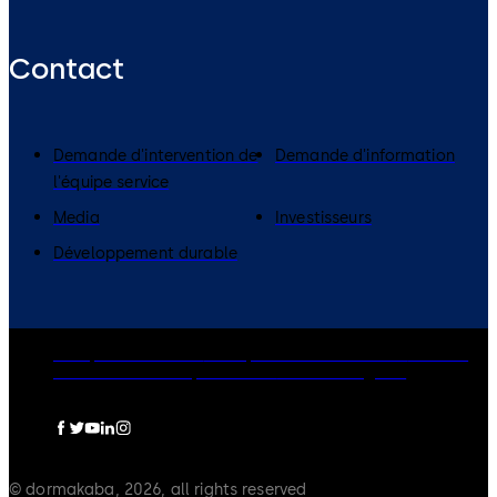
Contact
Demande d'intervention de
Demande d'information
l'équipe service
Media
Investisseurs
Développement durable
Groupe dormakaba
Politique de confidentialité
Cookies
Clause de non-responsabilité
Mentions légales
© dormakaba, 2026, all rights reserved