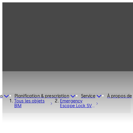
ns
Planification & prescription
Service
À propos de
Tous les objets
Emergency
BIM
Escape Lock SVP
series