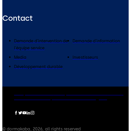
Contact
Demande d'intervention de
Demande d'information
l'équipe service
Media
Investisseurs
Développement durable
Groupe dormakaba
Politique de confidentialité
Cookies
Clause de non-responsabilité
Mentions légales
© dormakaba, 2026, all rights reserved