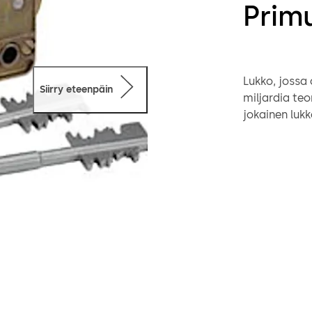
Prim
Lukko, jossa o
Siirry eteenpäin
miljardia teoreettista v
jokainen lukk
Avainpidikke
vakioavainte