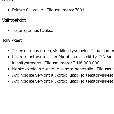
Primus C - vakio - Tilausnumero: 70011
Vaihtoehdot
Teljen ojennus taakse
Tarvikkeet
Teljen ojennus eteen, sis. kiinnitysruuvin - Tilausnum
Lukon kiinnitysruuvi: lieriökantaruuvi sinkitty, DIN 84
kiinnitysrengas - Tilausnumero: 3 118 000 000
Nahkakotelo irrotettavalle hammasosalle - Tilausnu
Avainpidike Servant K (katso lukko- ja telkitarvikkee
Avainpidike Servant R (katso lukko- ja telkitarvikkeet