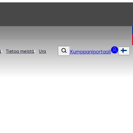
ä
Tietoa meistä
Ura
Kumppaniportaali