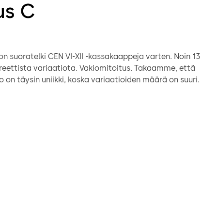
us C
n suoratelki CEN VI-XII -kassakaappeja varten. Noin 13
ariaatiota. Vakiomitoitus. Takaamme, että
o on täysin uniikki, koska variaatioiden määrä on suuri.
et 86124 Servant K ja 94012 Servant R tarjoavat lisää
n avainvaihtoehtoja.