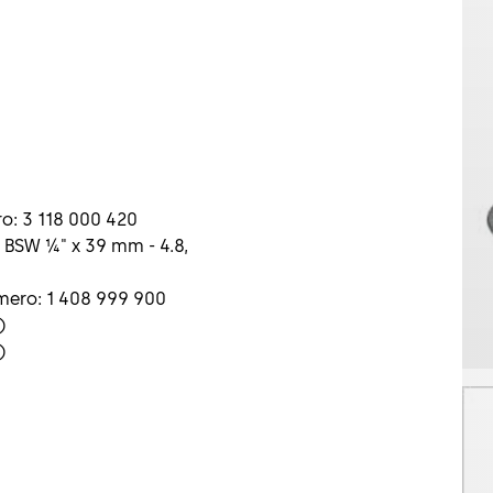
ero: 3 118 000 420
 - BSW ¼" x 39 mm - 4.8,
mero: 1 408 999 900
t)
)