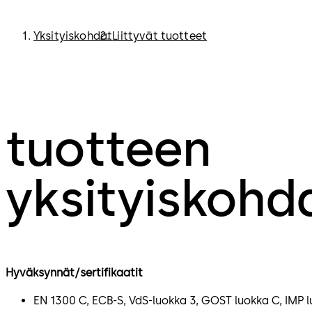
Yksityiskohdat
Liittyvät tuotteet
tuotteen
yksityiskohd
Hyväksynnät/sertifikaatit
EN 1300 C, ECB-S, VdS-luokka 3, GOST luokka C, IMP 