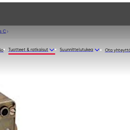
s C
Tuotteet & ratkaisut
Suunnittelutukea
io
Ota yhteytt