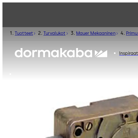
Tuotteet
Turvalukot
Mauer Mekaaninen
Primu
Inspiraat