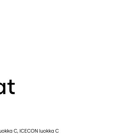
at
luokka C, ICECON luokka C