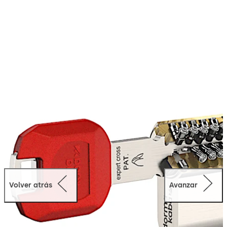
4 filas de componentes de bloqueo dispuestas
radialmente. Los cilindros expert cross pueden
suministrarse como cilindros de cierre individual, o
amaestrados en planes de cierre jerarquizados a
voluntad. El sistema dormakaba expert cross dispone
de sus correspondientes certificaciones según Norma
UNE 1303 Clase 6 para cilindros de seguridad y nueva
patente “Twincode” vigente hasta 2033 además de la
patente cross válida hasta 2036.
Volver atrás
Avanzar