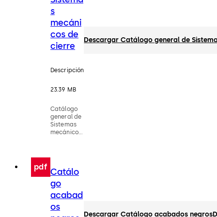
s
mecáni
cos de
Descargar Catálogo general de Sistema
cierre
Descripción
23.39 MB
Catálogo
general de
Sistemas
mecánicos
de cierre
pdf
Catálo
go
acabad
os
Descargar Catálogo acabados negros
D