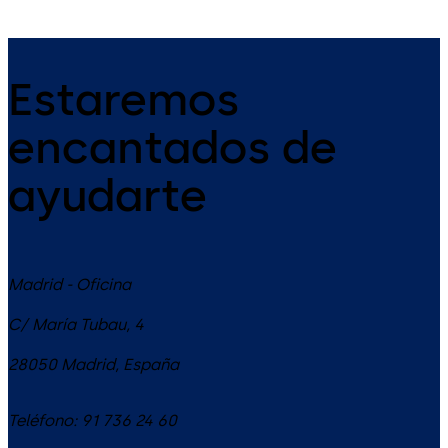
Estaremos
encantados de
ayudarte
Madrid - Oficina
C/ María Tubau, 4
28050
Madrid
,
España
Teléfono:
91 736 24 60