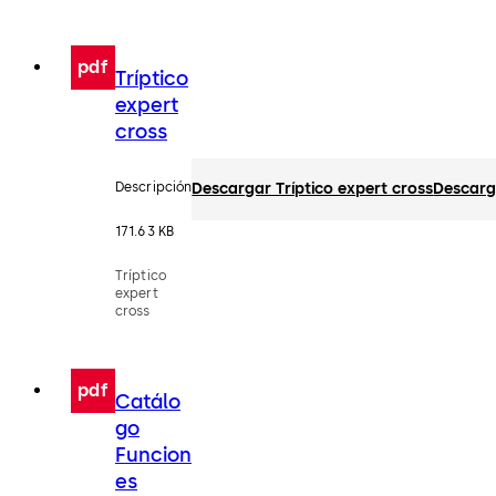
pdf
Tríptico
expert
cross
Descripción
Descargar Tríptico expert cross
Descarg
171.63 KB
Tríptico
expert
cross
pdf
Catálo
go
Funcion
es