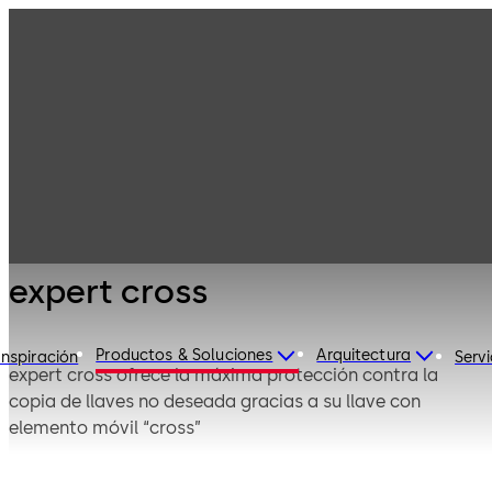
Sistemas de
Productos
cilindros
mecánicos
Sistemas de
expert cross
llave reversible
expert cross
Productos & Soluciones
Arquitectura
Inspiración
Servi
expert cross ofrece la máxima protección contra la
copia de llaves no deseada gracias a su llave con
elemento móvil “cross”
Es un sistema de cilindros de cierre de alta seguridad, de