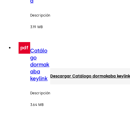
a
Descripción
3.19 MB
pdf
Catálo
go
dormak
aba
Descargar Catálogo dormakaba keylin
keylink
Descripción
3.64 MB