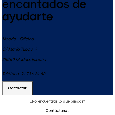
encantados de
ayudarte
Madrid - Oficina
C/ María Tubau, 4
28050
Madrid
,
España
Teléfono:
91 736 24 60
Contactar
¿No encuentras lo que buscas?
Contáctanos