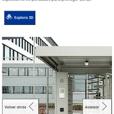
exteriores. Equipados con lectores de tarjetas permiten
un control de acceso eficaz, sin necesidad de personal
de vigilancia.
Explora 3D
Gracias al sistema patentado de bloqueo de puntos
límite, se evita la posibilidad de quedarse encerrado en
caso de interrupción del suministro eléctrico o de un
acceso no autorizado.
Puertas de hojas vaivén Kentaur
Provista de una única hoja vaivén, la Kentaur FGE se
utiliza sobre todo en exteriores para habilitar un acceso
sin barreras y a menudo, forma una unidad con un torno
del mismo estilo.
Las puertas de hojas vaivén Kentaur también pueden
usarse como acceso sin barreras en recintos exteriores:
Volver atrás
Avanzar
Acceso a edificios administrativos