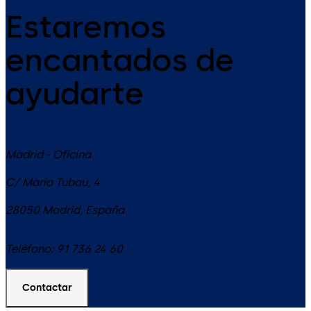
Estaremos
encantados de
ayudarte
Madrid - Oficina
C/ María Tubau, 4
28050
Madrid
,
España
Teléfono:
91 736 24 60
Contactar