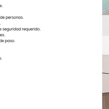
e.
 de personas.
.
e seguridad requerido.
es.
 de paso.
o.