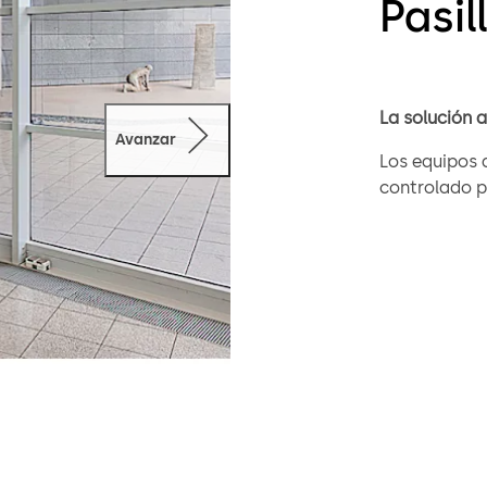
Pasi
La solución 
Avanzar
Los equipos d
controlado p
automáticas 
contacto, inc
inmediatamen
a personas n
Pasillos de 
Los pasillos
al estar dis
pueden adapta
entrada pued
laterales tr