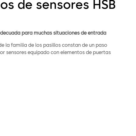
llos de sensores HSB
adecuada para muchas situaciones de entrada
e la familia de los pasillos constan de un paso
or sensores equipado con elementos de puertas
en diferentes versiones. Permiten un paso cómodo sin
luso con bolsas o equipaje. Las puertas se cierran
te después de pasar la persona, impidiendo así el paso
o autorizadas.
sensores Argus HSB
 de sensores HSB están equipados con puertas batientes y,
ponibles en una gran variedad de materiales y acabados,
rse al gusto del cliente. Para ajustarse al estilo de la
e optar por un cuerpo en acero inoxidable o paredes
ansparentes de cristal. Los equipos están además