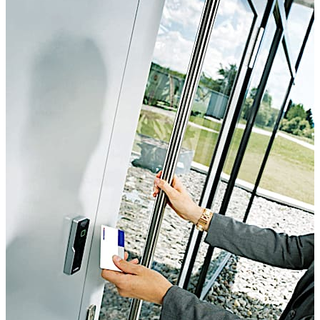
operador del sistema ya que le obliga a ir de puerta en
puerta para actualizar manualmente los derechos de
acceso o para cargar el historial de la puerta.
Mediante la solución CardLink evitamos este problema,
ya que se simplifica el proceso de actualización de los
derechos de acceso en los dispositivos sin cable,
manteniendo así los costes operativos bajos. En lugar
de actualizar los derechos de acceso manualmente en
cada puerta, el gestor u operador del sistema realiza la
instrucción en la tarjeta de acceso de cada usuario, la
cual a su vez incorpora en su memoria interna dichas
instrucciones para las puertas. Los usuarios recogen las
instrucciones en los terminales de actualización,
situados en lugares estratégicos, por ejemplo, en la
puerta de entrada de personal, en el vestíbulo de los
ascensores o en el comedor.
Para minimizar el riesgo de seguridad, en caso de