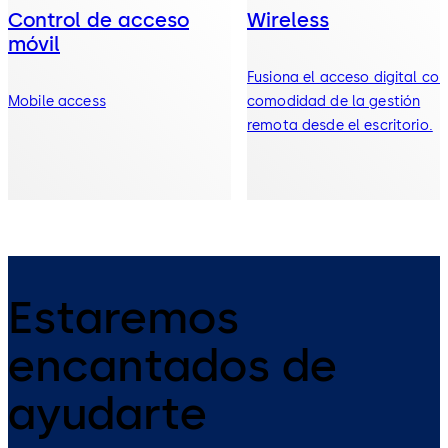
Control de acceso
Wireless
móvil
Fusiona el acceso digital con
Mobile access
comodidad de la gestión
remota desde el escritorio.
Estaremos
encantados de
ayudarte