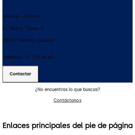
Madrid - Oficina
C/ María Tubau, 4
28050
Madrid
,
España
Teléfono:
91 736 24 60
Contactar
¿No encuentras lo que buscas?
Contáctanos
Enlaces principales del pie de página