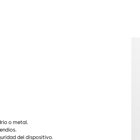
Cilindro digi
Este cilindr
diferenciado
como desde e
sectores org
Medio cilindr
Este cilindro
los ficheros.
Cilindro dig
Esta variant
una posición 
Todas las cer
rio o metal.
puertas cort
endios.
perforación 
ridad del dispositivo.