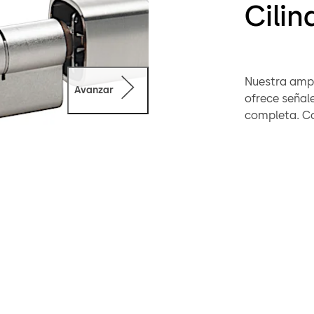
Cilin
Nuestra ampl
Avanzar
ofrece señal
completa. Co
energéticos, 
de puerta.
Explora nues
perfecta par
Cilindro digi
La tarjeta f
donde se ver
entornos de 
requisitos or