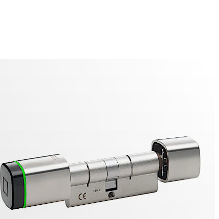
tal dual (lectura por ambos lados)
o digital es adecuado para áreas donde se requiere acceso
 desde ambos lados de la puerta (tanto desde el interior
l exterior), como en zonas de paso, pasillos y diferentes
anizados dentro del mismo edificio.
o digital
 digital es óptimo para puertas unilaterales, como las de
ital adecuado para barra antipánico
e está diseñada para cerraduras antipánico que necesitan
específica para la leva.
raduras de cilindro anteriores pueden integrarse en
afuegos y están disponibles con protección contra
aumentada (clase VdS BZ+).