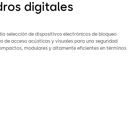
dros digitales
ia selección de dispositivos electrónicos de bloqueo
es de acceso acústicas y visuales para una seguridad
mpactos, modulares y altamente eficientes en términos
estos dispositivos son fáciles de instalar en cualquier tipo
tra variedad de modelos para encontrar la solución
a tus necesidades de seguridad.
tal estándar
unciona exclusivamente en el pomo exterior de la puerta,
ifica la autorización de acceso. Este sistema es común en
oficina, donde la seguridad se enfoca principalmente en
ganizativos y de control de acceso.