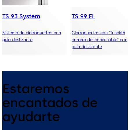
TS 93 System
TS 99 FL
Sistema de cierrapuertas con
Cierrapuertas con “función
guía deslizante
carrera desconectable” con
guía deslizante
Estaremos
encantados de
ayudarte