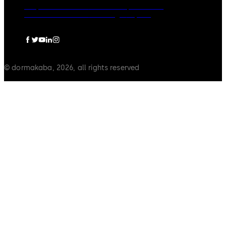
Grupo dormakaba
Política de privacidad
Política de cookies
Aviso legal
Imprint
© dormakaba, 2026, all rights reserved