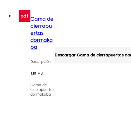
pdf
Gama de
cierrapu
ertas
dormaka
ba
Descargar Gama de cierrapuertas d
Descripción
1.18 MB
Gama de
cierrapuertas
dormakaba