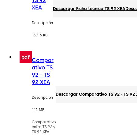
TS 92
XEA
Descargar Ficha técnica TS 92 XEA
Desc
Descripción
187.16 KB
pdf
Compar
ativo TS
92 - TS
92 XEA
Descargar Comparativo TS 92 - TS 92
Descripción
1.14 MB
Comparativo
entre TS 92 y
TS 92 XEA