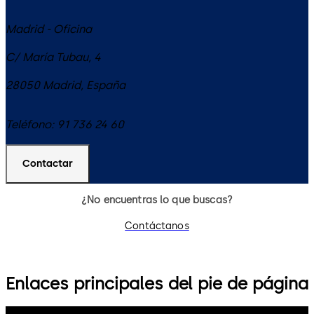
Madrid - Oficina
C/ María Tubau, 4
28050
Madrid
,
España
Teléfono:
91 736 24 60
Contactar
¿No encuentras lo que buscas?
Contáctanos
Enlaces principales del pie de página