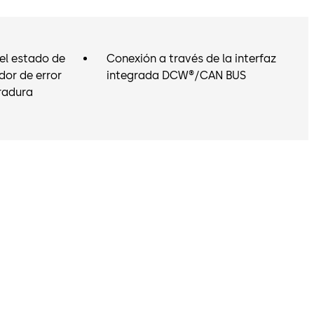
pánico con barra de empuje horizontal.
del estado de
Conexión a través de la interfaz
or de error
integrada DCW®/CAN BUS
radura