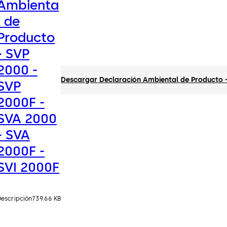
Ambienta
l de
Producto
- SVP
2000 -
Descargar Declaración Ambiental de Producto -
SVP
2000F -
SVA 2000
- SVA
2000F -
SVI 2000F
Descripción
739.66 KB