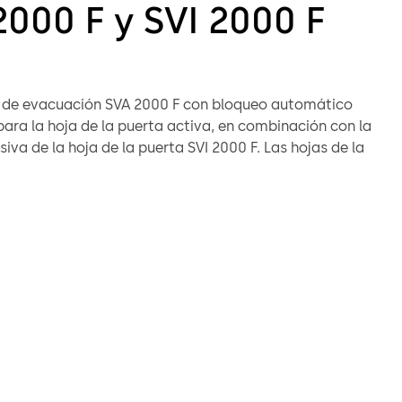
2000 F y SVI 2000 F
 de evacuación SVA 2000 F con bloqueo automático
ara la hoja de la puerta activa, en combinación con la
iva de la hoja de la puerta SVI 2000 F. Las hojas de la
n abrirse rápidamente por dentro con una manilla. El
 bloqueo automático garantiza que la puerta se
orma segura en cuanto se cierra. Modos de
to: Conexión directa al participante en el BUS
or ejemplo: ED 100/250 como sistema autónomo con
d completa mediante la unidad de control externa SVP-S
lar (sólo abrir cerrar). El estado de funcionamiento, así
sajes de error, pueden leerse directamente en la
ravés de un LED adicional.
ción de cerraduras es apta para su uso en salidas de
 vías de evacuación según la norma EN 179 y EN 1125 en