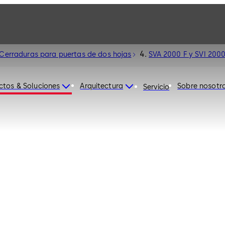
Cerraduras para puertas de dos hojas
SVA 2000 F y SVI 2000
ctos & Soluciones
Arquitectura
Sobre nosotr
Servicio