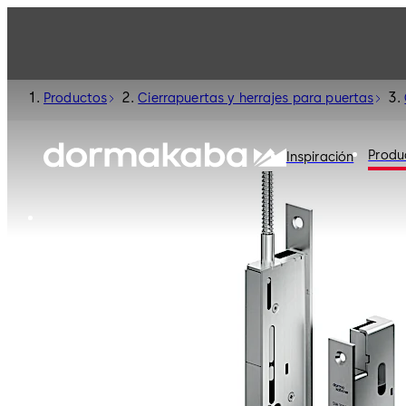
Productos
Cierrapuertas y herrajes para puertas
Produ
Inspiración