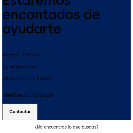
encantados de
ayudarte
Madrid - Oficina
C/ María Tubau, 4
28050
Madrid
,
España
Teléfono:
91 736 24 60
Contactar
¿No encuentras lo que buscas?