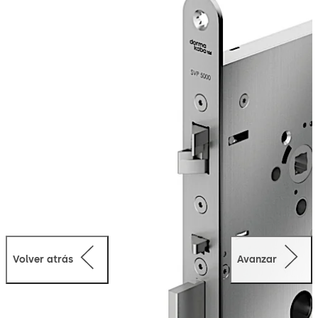
seguridad. El disparo automático del cerrojo de 20 mm
garantiza que la puerta esté siempre cerrada de
acuerdo con los requisitos del seguro de la propiedad.
Además, gracias a la función añadida de salida de
emergencia por un lado, la puerta puede abrirse en
cualquier momento en la dirección de salida
simplemente accionando la manilla o puede abrirse
desde el exterior a través de una apertura mecánica con
cilindro de perfil.
La cerradura es apta para su uso en salidas de
emergencia y vías de evacuación según la norma EN 179
o en puertas antipánico con barra de empuje horizontal
según la norma EN 1125.
Volver atrás
Avanzar