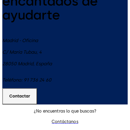
encantados de
ayudarte
Madrid - Oficina
C/ María Tubau, 4
28050
Madrid
,
España
Teléfono:
91 736 24 60
Contactar
¿No encuentras lo que buscas?
Contáctanos