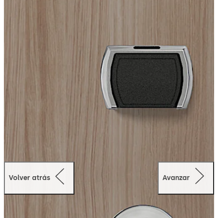
acepta credenciales Mifare Classic para una mayor
funcionalidad, y funciona con el software de gestión de
acceso de dormakaba.
Acceso móvil:
El QuantumIV está equipado con Bluetooth Low Energy
(BLE). Mediante la solución dormakaba Mobile Access,
los huéspedes pueden utilizar cómodamente su
dispositivo móvil para acceder a su habitación y a las
zonas comunes del hotel cuando las puertas están
equipadas con QuantumIV.
Volver atrás
Avanzar