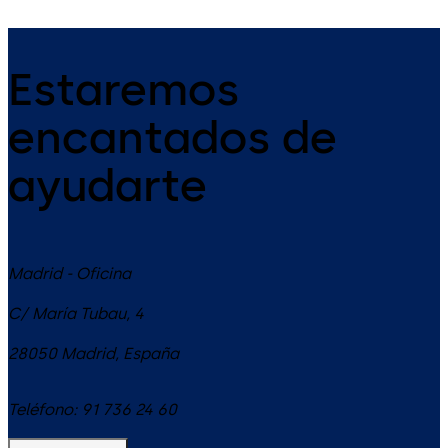
Estaremos
encantados de
ayudarte
Madrid - Oficina
C/ María Tubau, 4
28050
Madrid
,
España
Teléfono:
91 736 24 60