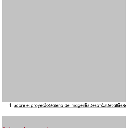
Sobre el proyecto
Galería de imágenes
Desafíos
Detalles
Re