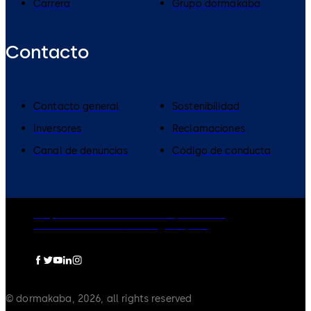
Carrera
Grupo dormakaba
Contacto
Contacto general
Sostenibilidad
Inversores
Reclamaciones
Canal de denuncias
Código de conducta
Grupo dormakaba
Política de privacidad
Política de cookies
Aviso legal
Imprint
© dormakaba, 2026, all rights reserved