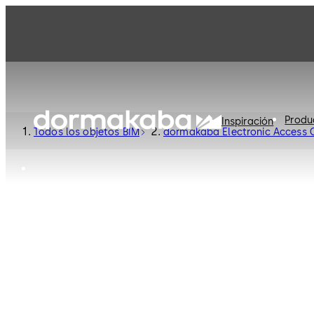
Produ
Inspiración
Todos los objetos BIM
dormakaba Electronic Access C