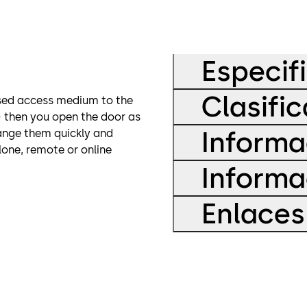
Especif
Clasifi
ised access medium to the
 – then you open the door as
Informa
hange them quickly and
lone, remote or online
Informa
Enlaces