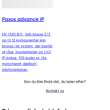
Paxos advance IP
EN 1300 B/C, VdS-klasse 2/3,
op til 12 komponenter kan
bruges i et system, der består
af låse, inputenheder og I/O/
IP-bokse. 100 koder pr. lås,
motoriseret dødbolt,
tidsforsinkelser,
tidslåsfunktioner, registrering
10.000, alarmforbindelser,
Kan du ikke finde det, du leder efter?
redundant, oplyst grafisk
Kontakt os
display