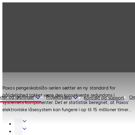
Produkter
Pengelåse
Paxos
Pengelåse
Paxos
Paxos pengeskabslås-serien sætter en ny standard for
pålidelighed takket være den konsekvente redundans i
kter og løsninger
Projekthjælp
Om
Kontakt og support
systemets komponenter. Det er statistisk beregnet, at Paxos'
elektroniske låsesystem kan fungere i op til 15 millioner timer
før en total fejl opstår. Låsene kan selvdiagnosticere og
Dørbeslag
rapportere fejl til brugeren via LCD-skærmen. Med sit
Dørautomatik
modulære design kan låsesystemet nemt eftermonteres og