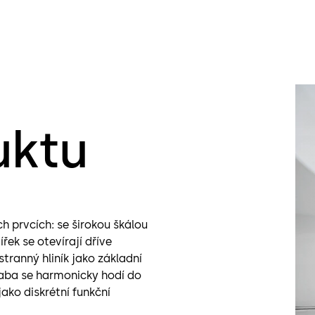
Kontrol
Příprav
Možnost
uktu
h prvcích: se širokou škálou
řek se otevírají dříve
tranný hliník jako základní
kaba se harmonicky hodí do
ako diskrétní funkční