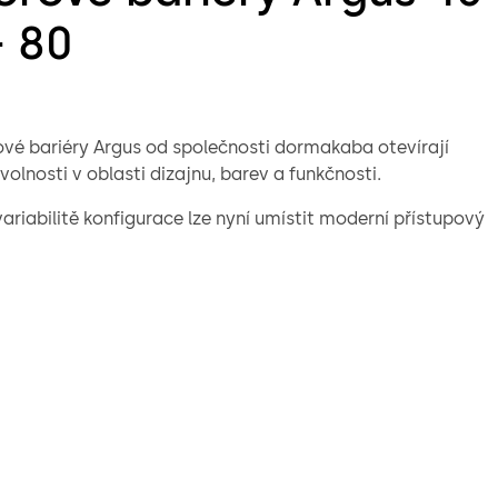
- 80
vé bariéry Argus od společnosti dormakaba otevírají
 volnosti v oblasti dizajnu, barev a funkčnosti.
ariabilitě konfigurace lze nyní umístit moderní přístupový
tupním prostoru vždy přesně podle požadavků uživatelů,
ké základní verze Argus 40 až po dlouhé sofistikované
iéry se širokou škálou funkcí.
ná šířka průchodu 650 mm, 900 mm, 915 mm nebo 1 000
ná výška křídel dvířek 990 mm, 1 200 mm, 1 400 mm, 1 600
o 1 800 mm (horní hrana)
ní podsvícení s funkcí světelné signalizace (Argus 60 a 80)
entní nouzový východ a úniková cesta