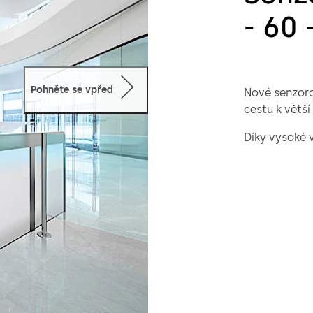
- 60 
Pohněte se vpřed
Nové senzoro
cestu k větší
Díky vysoké v
systém ve vs
a to od krát
senzorové bar
Volitel
mm
Volitel
mm neb
Diskrét
Intelig