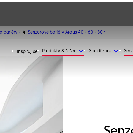
é bariéry
Senzorové bariéry Argus 40 - 60 - 80
Produkty & řešení
Specifikace
Serv
Inspiruj se
Senz