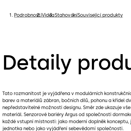
Podrobnosti
Videa
Stahování
Související produkty
Detaily prod
Tato rozmanitost je vyjádřena v modulárních konstrukčníc
barev a materiálů zábran, bočních dílů, pohonu a křídel dví
nepředstavitelné možnosti designu. Směr zde ukazuje všes
materiál. Senzorové bariéry Argus od společnosti dorma
každé vstupní místnosti: jako moderní doplněk konceptu, j
jednotka nebo jako vyjádření sebevědomí společnosti.