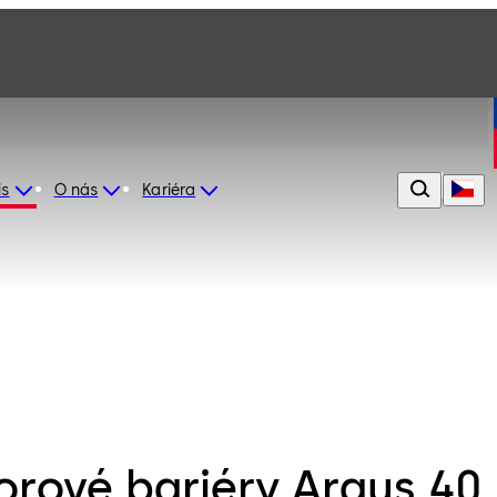
is
O nás
Kariéra
orové bariéry Argus 40