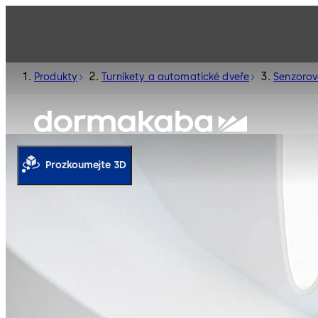
Produkty
Turnikety a automatické dveře
Senzorov
Prozkoumejte 3D