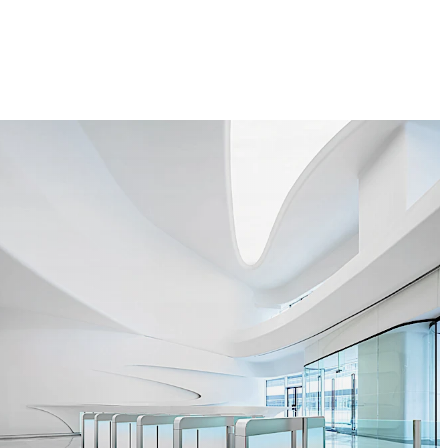
a průchodu bočních bezpečnostních senzorů
a pro integraci čteček bezkontaktních karet
 integrace sběrače karet