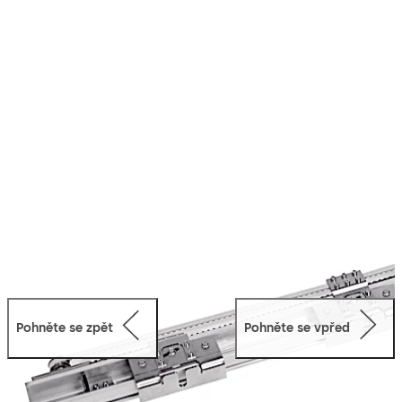
snadnou manipulaci a spolehlivý provoz a také dlouhou
životnost.
Pohněte se zpět
Pohněte se vpřed