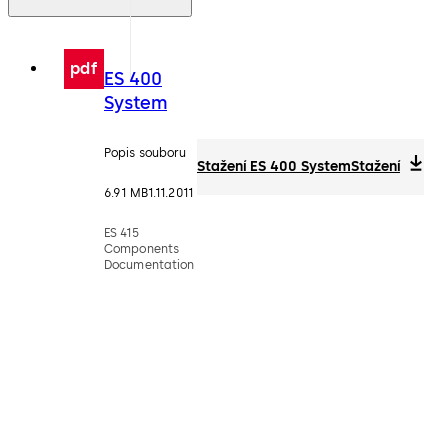
pdf
ES 400
System
Popis souboru
Stažení ES 400 System
Stažení
6.91 MB
1.11.2011
ES 415
Components
Documentation