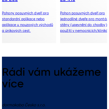
Pohony posuvných dveří pro
Pohon posuvných dveří pro
standardní aplikace nebo
jednodílné dveře pro montáž
aplikace u nouzových východů
stěny (upevnění do chodby) 
a únikových cest.
použití v nemocnicích/kliniká
a podobně
Rádi vám ukážeme
více
dormakaba Česko s.r.o.