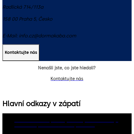
Radlická 714/113a
158 00
Praha 5
,
Česko
E-Mail:
info.cz@dormakaba.com
Kontaktujte nás
Nenašli jste, co jste hledali?
Kontaktujte nás
Hlavní odkazy v zápatí
dormakaba Group
Zásady ochrany osobních údajů
Cookies
Odpovědnost
Právní upozornění