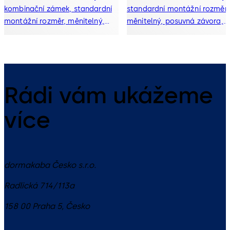
kombinační zámek, standardní
standardní montážní rozměr,
montážní rozměr, měnitelný,
měnitelný, posuvná závora,
posuvná závora, tlakově litá
tlakově litá závora a výklop
závora a výklopná západka
západka
Rádi vám ukážeme
více
dormakaba Česko s.r.o.
Radlická 714/113a
158 00
Praha 5
,
Česko