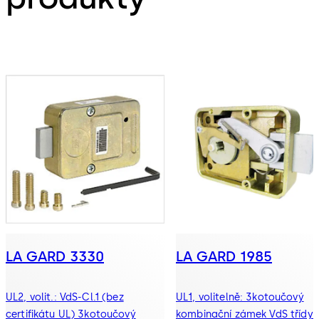
LA GARD 3330
LA GARD 1985
UL2, volit.: VdS-Cl.1 (bez
UL1, volitelně: 3kotoučový
certifikátu UL) 3kotoučový
kombinační zámek VdS třídy 