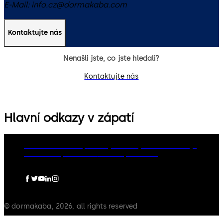
E-Mail:
info.cz@dormakaba.com
Kontaktujte nás
Nenašli jste, co jste hledali?
Kontaktujte nás
Hlavní odkazy v zápatí
dormakaba Group
Zásady ochrany osobních údajů
Cookies
Odpovědnost
Právní upozornění
© dormakaba, 2026, all rights reserved