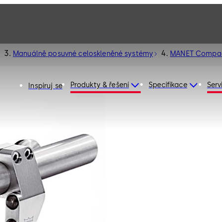
Manuálně posuvné celoskleněné systémy
MANET Compa
Produkty & řešení
Specifikace
Serv
Inspiruj se