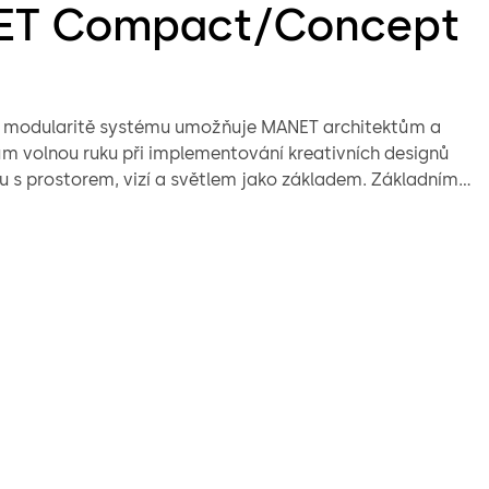
T Compact/Concept
lní modularitě systému umožňuje MANET architektům a
ům volnou ruku při implementování kreativních designů
u s prostorem, vizí a světlem jako základem. Základním
je bodové upevnění, které je zapuštěné do skla a
konale zapuštěný vzhled ve všech aplikacích.