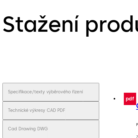
Stažení prod
Specifikace/texty výběrového řízení
pdf
Technické výkresy CAD PDF
Cad Drawing DWG