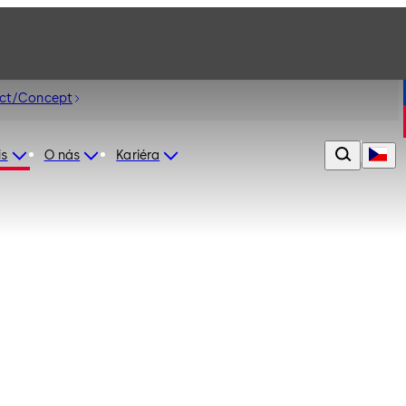
ct/Concept
is
O nás
Kariéra