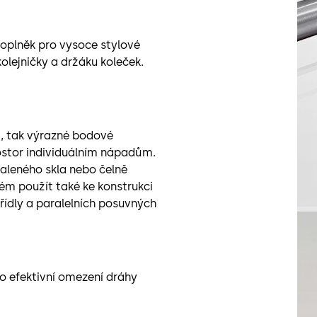
doplněk pro vysoce stylové
olejničky a držáku koleček.
a, tak výrazné bodové
ostor individuálním nápadům.
aleného skla nebo čelně
ém použít také ke konstrukci
řídly a paralelních posuvných
ilo efektivní omezení dráhy