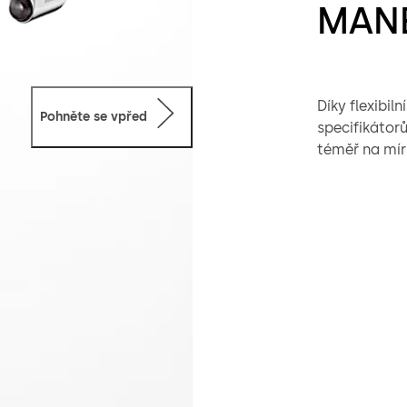
MANE
Díky flexibi
Pohněte se vpřed
specifikátor
téměř na mír
komponentem 
poskytuje do