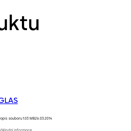
uktu
GLAS
Popis souboru
1.03 MB
26.03.2014
Základní informace