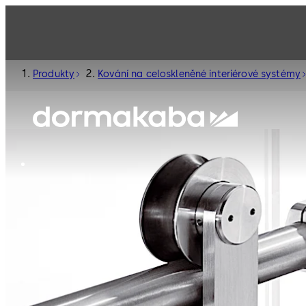
Produkty
Kování na celoskleněné interiérové systémy