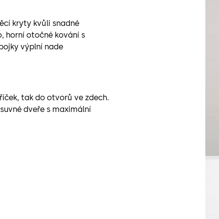
cí kryty kvůli snadné
, horní otočné kování s
pojky výplní nade
íček, tak do otvorů ve zdech.
suvné dveře s maximální