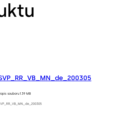
uktu
SVP_RR_VB_MN_de_200305
Popis souboru
1.39 MB
SVP_RR_VB_MN_de_200305