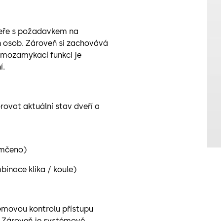
veře s požadavkem na
 osob. Zároveň si zachovává
amozamykací funkci je
í.
vat aktuální stav dveří a
emčeno)
inace klika / koule)
movou kontrolu přístupu
. Zároveň je systémově