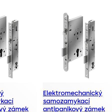
ký
Elektromechanický
kací
samozamykací
ový zámek
antipanikový zámek