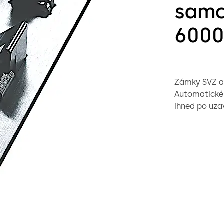
samo
600
Zámky SVZ au
Automatické 
ihned po uza
Vstup do dve