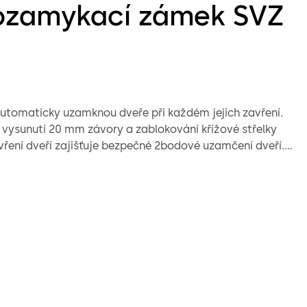
zamykací zámek SVZ
0
tomaticky uzamknou dveře při každém jejich zavření.
vysunutí 20 mm závory a zablokování křížové střelky
vření dveří zajišťuje bezpečné 2bodové uzamčení dveří.
ří je vždy možný mechanicky přes cylindrickou vložku.