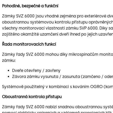
Pohodlné, bezpečné a funkční
Zámky SVZ 6000 jsou vhodné zejména pro exteriérové d
oboustrannou systémovou kontrolu přístupu oprávněných
všechny monitorovací vlastnosti zámku SVP 6000. Díky s
zajištěno okamžité uzamčení dveří ihned po jejich uzavřen
Řada monitorovacích funkcí
Zámky řady SVZ 6000 mohou díky mikrospínačům monitoro
zámku:
Dveře otevřeny / zavřeny
Závora zámku vysunuta / zasunuta (zamčeno / od
Systémově použitelný v kombinaci s kováním OGRO (komb
Oboustranná kontrola přístupu
Zámky řady SVZ 6000 nabízí snadnou oboustrannou systé
pomocí elektricky spínaných a vzájemně propojených klik