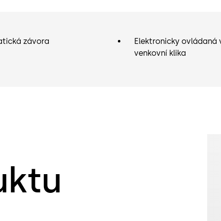
tická závora
Elektronicky ovládaná v
venkovní klika
uktu