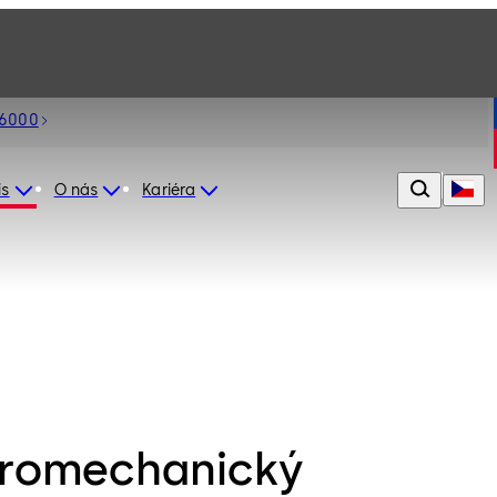
 6000
is
O nás
Kariéra
tromechanický