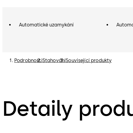
Automatické uzamykání
Automa
Podrobnosti
Stahování
Související produkty
Detaily prod