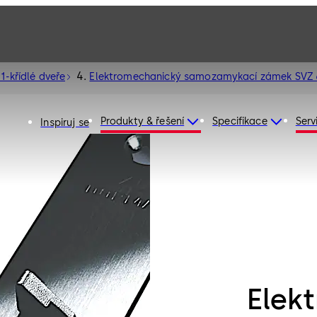
1-křídlé dveře
Elektromechanický samozamykací zámek SVZ
Produkty & řešení
Specifikace
Serv
Inspiruj se
Elek