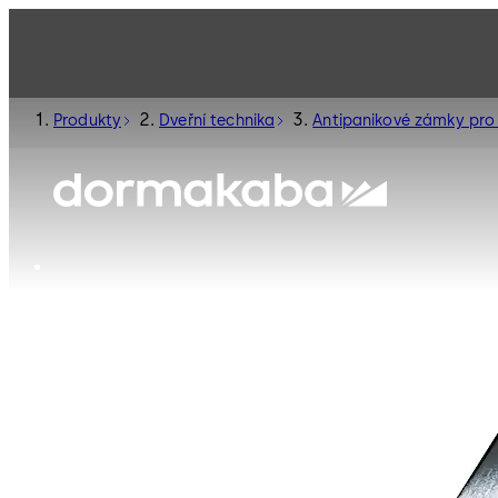
Produkty
Dveřní technika
Antipanikové zámky pro 