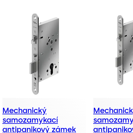
Mechanický
Mechanic
samozamykací
samozamy
antipanikový zámek
antipanik