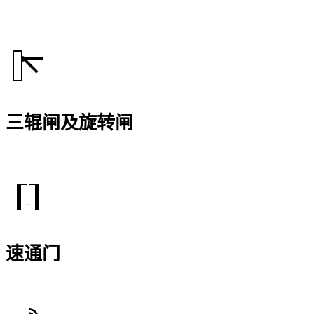
三辊闸及旋转闸
速通门