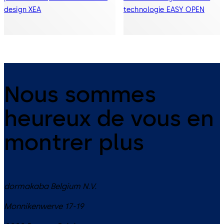
design XEA
technologie EASY OPEN
Nous sommes
heureux de vous en
montrer plus
dormakaba Belgium N.V.
Monnikenwerve 17-19