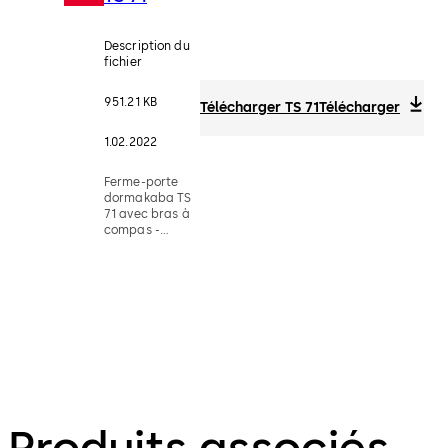
Description du
fichier
951.21 KB
Télécharger TS 71
Télécharger
1.02.2022
Ferme-porte
dormakaba TS
71 avec bras à
compas -
Documentation
technique
Produits associés