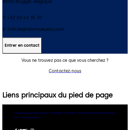
8000
Brugge
,
Belgique
T:
+32 50 45 15 70
E:
info.be@dormakaba.com
Entrer en contact
Vous ne trouvez pas ce que vous cherchez ?
Contactez-nous
Liens principaux du pied de page
dormakaba Group
Privacy Policy
Cookies
Disclaimer
Legal notice