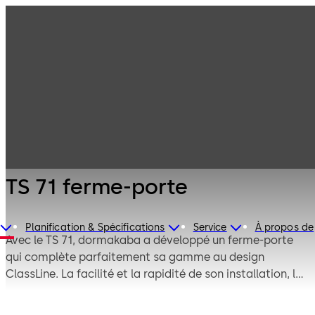
Technique de
Produits
Ferme-portes
porte
TS 71 ferme-
porte
TS 71 ferme-porte
Planification & Spécifications
Service
À propos de
Avec le TS 71, dormakaba a développé un ferme-porte
qui complète parfaitement sa gamme au design
ClassLine. La facilité et la rapidité de son installation, le
fait que la longueur du ressort soit facilement adaptable
aux dimensions de la porte et son prix compétitif font du