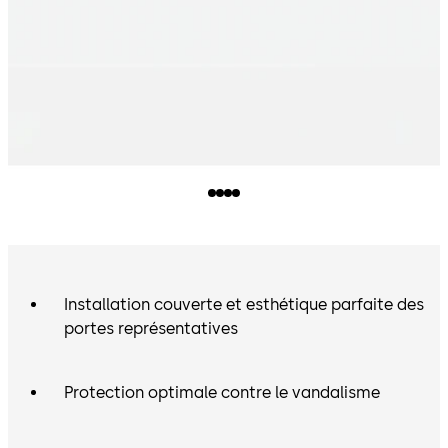
performances constantes et d’assurer une longue durée
d’utilisation. Grâce à la technologie EASY OPEN
éprouvée, les portes équipées d’un ferme-porte intégré
ITS 96 EN 3-6 BCA sont facilement accessibles et
permettent l’accès PMR. L'amortissement d'ouverture
réglable désormais disponible dans le contact de
fermeture s'intensifie à mesure que l'accélération de la
porte augmente. Ainsi, il ne constitue pas un obstacle
lors d'un passage normal, mais offre une protection sûre
en cas de fort élan.
Installation couverte et esthétique parfaite des
portes représentatives
Protection optimale contre le vandalisme