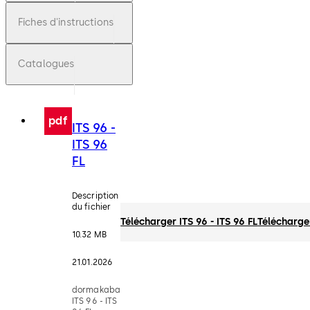
Fiches d'instructions
Catalogues
pdf
ITS 96 -
ITS 96
FL
Description
du fichier
Télécharger ITS 96 - ITS 96 FL
Télécharge
10.32 MB
21.01.2026
dormakaba
ITS 96 - ITS