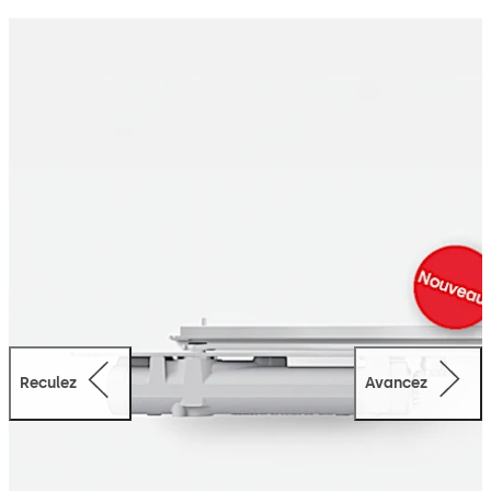
système si compact que le ferme-porte est
parfaitement intégrable dans la porte et le cadre. Le
format compacte du ferme-porte intégré dormakaba
ITS 96 EN 3-6 BCA permet de l’utiliser sur presque toutes
les portes à partir d’une épaisseur du panneau de porte
de 50 mm ou plus (par ex. portes insonorisées, portes
coupe-feu et pare-fumée, portes extérieures). Grâce à
son montage couvert, ITS 96 EN 3-6 BCA robuste est non
seulement protégé de manière optimale contre le
vandalisme, mais il confère également un aspect
irréprochable aux portes représentatives dans un
bâtiment. En outre, le ferme-porte intégré ITS 96 EN 3-6
BCA se distingue par sa durabilité. Le système de filtre
intégré « Oilfit » filtre l’huile à chaque mouvement,
Reculez
Avancez
assurant ainsi une longue durée d’utilisation sans aucune
baisse de performance. Le choix des matériaux du
piston et du boîtier, présentant des coefficients
thermiques similaires, permet également d’obtenir des