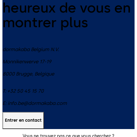
heureux de vous en
montrer plus
dormakaba Belgium N.V.
Monnikenwerve 17-19
8000
Brugge
,
Belgique
T:
+32 50 45 15 70
E:
info.be@dormakaba.com
Entrer en contact
Vous ne trouvez pas ce que vous cherchez ?