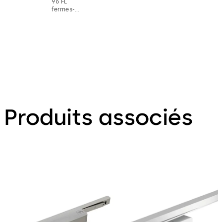
96 FL
fermes-
portes
intégré
Produits associés