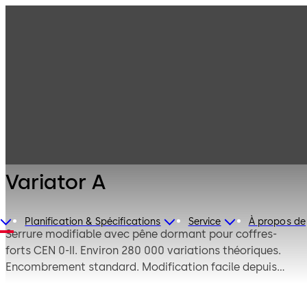
Serrures de
Produits
coffre-fort
Mauer
Variator A
Mécanique
Variator A
Planification & Spécifications
Service
À propos de
Serrure modifiable avec pêne dormant pour coffres-
forts CEN 0-II. Environ 280 000 variations théoriques.
Encombrement standard. Modification facile depuis
l'avant en utilisant un activateur de modification, c'est-
à-dire sans avoir à démonter le revêtement de la porte