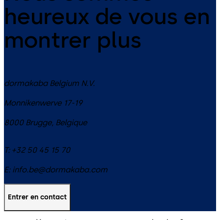
heureux de vous en
montrer plus
dormakaba Belgium N.V.
Monnikenwerve 17-19
8000
Brugge
,
Belgique
T:
+32 50 45 15 70
E:
info.be@dormakaba.com
Entrer en contact