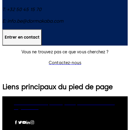
T:
+32 50 45 15 70
E:
info.be@dormakaba.com
Entrer en contact
Vous ne trouvez pas ce que vous cherchez ?
Contactez-nous
Liens principaux du pied de page
dormakaba Group
Privacy Policy
Cookies
Disclaimer
Legal notice