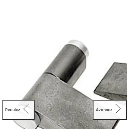
une fausse charnière dotée d'un passage pour câbles,
dans un design identique. Elle est idéale pour les câbles
de grande section.
Reculez
Avancez