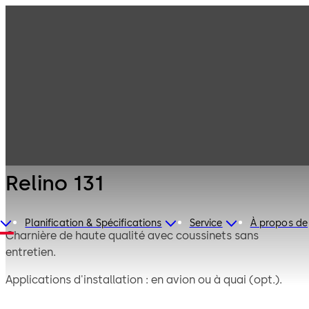
Serrures de
Produits
coffre-fort
Mauer
Relino 131
Mécanique
Relino 131
Planification & Spécifications
Service
À propos de
Charnière de haute qualité avec coussinets sans
entretien.
Applications d'installation : en avion ou à quai (opt.).
La charnière Relino 131 est complétée par la Relino 131 A,