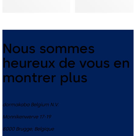
Nous sommes
heureux de vous en
montrer plus
dormakaba Belgium N.V.
Monnikenwerve 17-19
8000
Brugge
,
Belgique