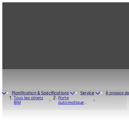
s
Planification & Spécifications
Service
À propos d
Tous les objets
Porte
BIM
automatique
coulissante ST
FLEX Secure