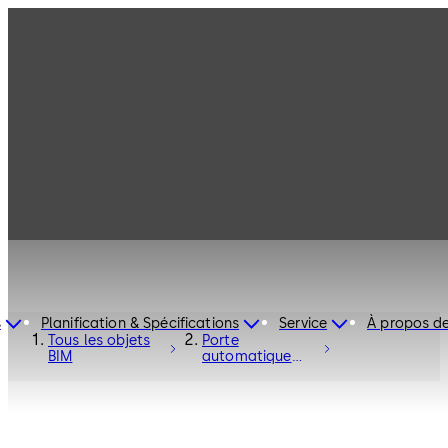
s
Planification & Spécifications
Service
À propos d
Tous les objets
Porte
BIM
automatique
coulissante ST
Flex