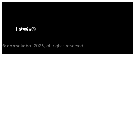
dormakaba Group
Privacy Policy
Cookies
Disclaimer
Legal notice
© dormakaba, 2026, all rights reserved