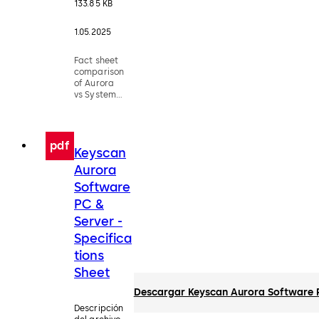
133.85 KB
1.05.2025
Fact sheet
comparison
of Aurora
vs System
VII
pdf
Keyscan
Aurora
Software
PC &
Server -
Specifica
tions
Sheet
Descargar Keyscan Aurora Software PC
Descripción