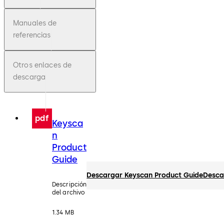
Manuales de
referencias
Otros enlaces de
descarga
pdf
Keysca
n
Product
Guide
Descargar Keyscan Product Guide
Desca
Descripción
del archivo
1.34 MB