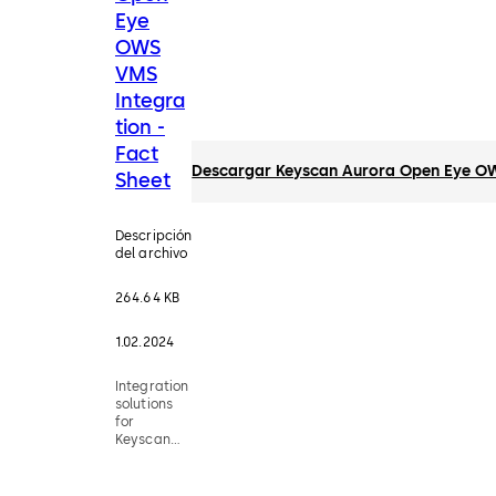
Eye
OWS
VMS
Integra
tion -
Fact
Descargar Keyscan Aurora Open Eye OWS
Sheet
Descripción
del archivo
264.64 KB
1.02.2024
Integration
solutions
for
Keyscan
Aurora
users