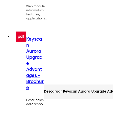
Web module
information,
features,
applications,
and
specifications
for Keyscan
Aurora
pdf
Keysca
Software.
n
Aurora
Upgrad
e
Advant
ages -
Brochur
e
Descargar Keyscan Aurora Upgrade Adv
Descripción
del archivo