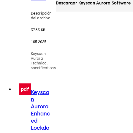
Descargar Keyscan Aurora Software - 
Descripción
del archivo
37.83 KB
1.05.2025
Keyscan
Aurora
Technical
specifications
pdf
Keysca
n
Aurora
Enhanc
ed
Lockdo