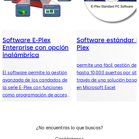
Software E-Plex
Software estándar E
Enterprise con opción
Plex
inalámbrica
permite una fácil gestión de
El software permite la gestión
hasta 10,000 puertas por siti
avanzada de los candados de
través de una solución basa
la serie E-Plex con funciones
en Microsoft Excel
como programación de acceso,
bloqueos de días feriados y
vacaciones, gestión de
visitantes y más
¿No encuentras lo que buscas?