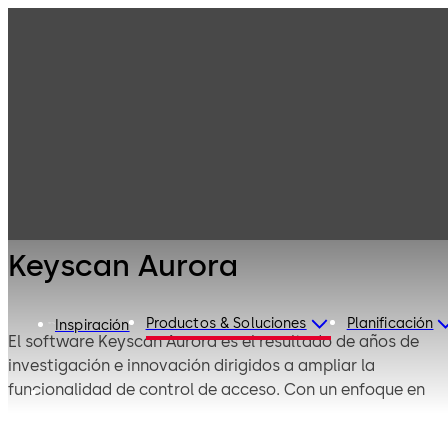
Control de
Productos
Acceso
Electrónico &
Sistemas de
Keyscan Aurora
Datos
Control de
Acceso para
Empresa
Keyscan Aurora
Productos & Soluciones
Planificación
Inspiración
El software Keyscan Aurora es el resultado de años de
investigación e innovación dirigidos a ampliar la
funcionalidad de control de acceso. Con un enfoque en
la innovación y la sostenibilidad, el software Keyscan
Aurora de dormakaba es una plataforma de control de