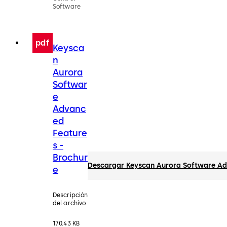
Software
pdf
Keysca
n
Aurora
Softwar
e
Advanc
ed
Feature
s -
Brochur
Descargar Keyscan Aurora Software Ad
e
Descripción
del archivo
170.43 KB