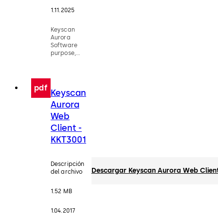
1.11.2025
Keyscan
Aurora
Software
purpose,
background,
hardware
configurations,
and additional
pdf
Keyscan
system
architecture
Aurora
information.
Web
Client -
KKT3001
Descripción
Descargar Keyscan Aurora Web Client
del archivo
1.52 MB
1.04.2017