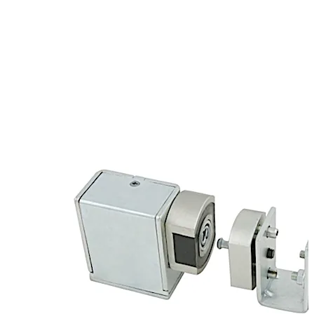
o dentro del riel de la puerta de las puertas correderas
automáticas. El RCI MEM4400 tiene sensores de estado
de puertas y cerraduras con una alarma de advertencia
temprana.