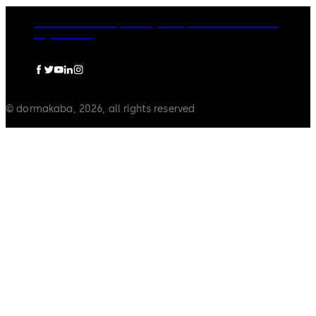
dormakaba Group
Privacy Policy
Cookies
Disclaimer
Legal notice
© dormakaba, 2026, all rights reserved