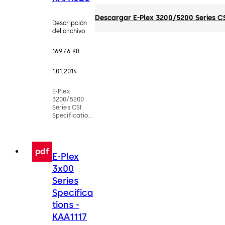
Descargar E-Plex 3200/5200 Series CS
Descripción
del archivo
169.76 KB
1.01.2014
E-Plex
3200/5200
Series CSI
Specifications
- KAA1328
pdf
E-Plex
3x00
Series
Specifica
tions -
KAA1117