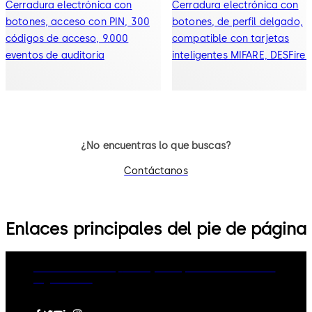
Cerradura electrónica con
Cerradura electrónica con
botones, acceso con PIN, 300
botones, de perfil delgado,
códigos de acceso, 9.000
compatible con tarjetas
eventos de auditoría
inteligentes MIFARE, DESFire 
iCLASS, acceso mediante PIN
credencial, 3000 usuarios,
30.000 eventos de auditoría 
es compatible con cerradura
Adams Rite tipo mortise
¿No encuentras lo que buscas?
Contáctanos
Enlaces principales del pie de página
dormakaba Group
Privacy Policy
Cookies
Disclaimer
Legal notice