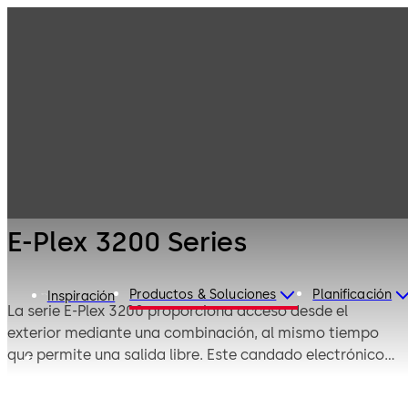
Control de
Productos
Acceso
Electrónico &
Cerraduras
E-Plex 3200
Datos
Electrónicas
Series
E-Plex 3200 Series
Productos & Soluciones
Planificación
Inspiración
La serie E-Plex 3200 proporciona acceso desde el
exterior mediante una combinación, al mismo tiempo
que permite una salida libre. Este candado electrónico
delgado elimina los problemas y costos asociados con
la emisión, el control y la recuperación de llaves y