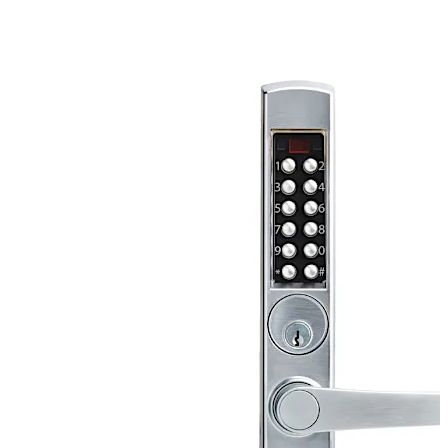
credenciales, tiene hasta 3,000 códigos de acceso y
30,000 eventos de auditoría.