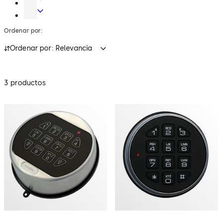
Interiores
Acceso
de
Cerraduras
Electrónico
Acceso
para
Ordenar por:
&
para
cajas
Datos
Hoteles
fuertes
Ordenar por: Relevancia
3 productos