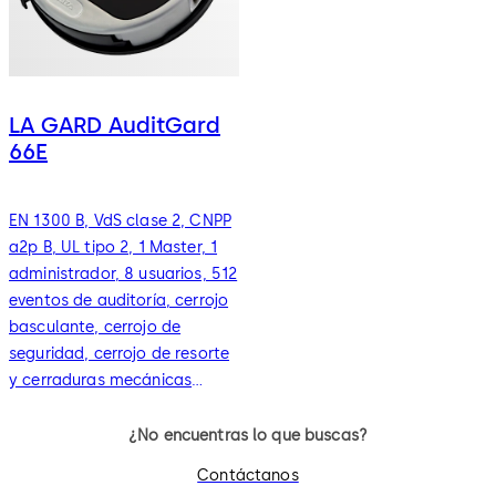
LA GARD AuditGard
66E
EN 1300 B, VdS clase 2, CNPP
a2p B, UL tipo 2, 1 Master, 1
administrador, 8 usuarios, 512
eventos de auditoría, cerrojo
basculante, cerrojo de
seguridad, cerrojo de resorte
y cerraduras mecánicas
redundantes
¿No encuentras lo que buscas?
Contáctanos